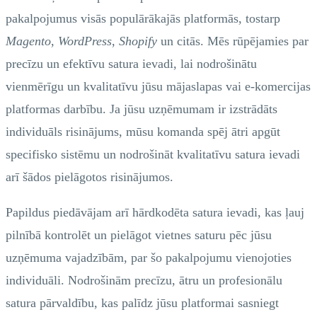
pakalpojumus visās populārākajās platformās, tostarp
Magento
,
WordPress
,
Shopify
un citās. Mēs rūpējamies par
precīzu un efektīvu satura ievadi, lai nodrošinātu
vienmērīgu un kvalitatīvu jūsu mājaslapas vai e-komercijas
platformas darbību. Ja jūsu uzņēmumam ir izstrādāts
individuāls risinājums, mūsu komanda spēj ātri apgūt
specifisko sistēmu un nodrošināt kvalitatīvu satura ievadi
arī šādos pielāgotos risinājumos.
Papildus piedāvājam arī hārdkodēta satura ievadi, kas ļauj
pilnībā kontrolēt un pielāgot vietnes saturu pēc jūsu
uzņēmuma vajadzībām, par šo pakalpojumu vienojoties
individuāli. Nodrošinām precīzu, ātru un profesionālu
satura pārvaldību, kas palīdz jūsu platformai sasniegt