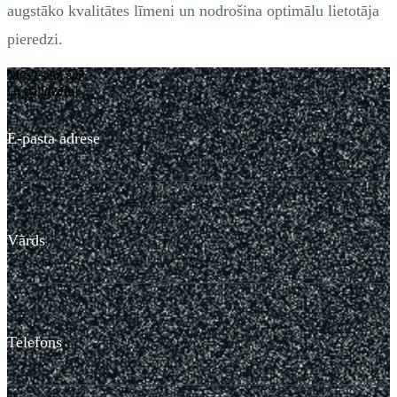
augstāko kvalitātes līmeni un nodrošina optimālu lietotāja
pieredzi.
Mēs esam šeit,
lai palīdzētu!
E-pasta adrese
Vārds
Telefons