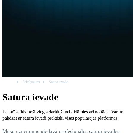
Sākums
Pakalpojumi
Satura ievade
Satura
ievade
Lai arī salīdzinoši viegls darbiņš, nebaidāmies arī no tāda. Varam
palīdzēt ar satura ievadi praktiski visās populārājās platformās
Mūsu uzņēmums piedāvā profesionālus satura ievades