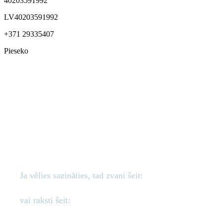
40203591992
LV40203591992
+371 29335407
Pieseko
Mēs esam šeit,
lai palīdzētu!
Ja vēlies sazināties, tad zvani šeit:
+371 29335407
vai raksti šeit:
info@sandcat.lv