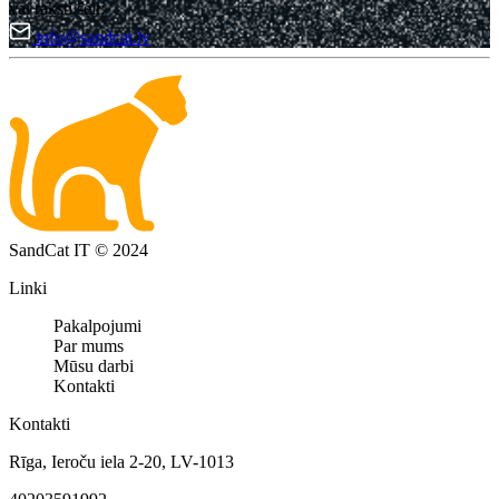
vai raksti šeit:
info@sandcat.lv
SandCat IT © 2024
Linki
Pakalpojumi
Par mums
Mūsu darbi
Kontakti
Kontakti
Rīga, Ieroču iela 2-20, LV-1013