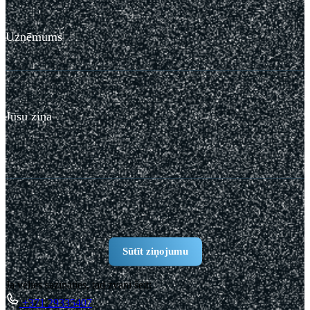
Uzņēmums
Jūsu ziņa
Ja vēlies sazināties, tad zvani šeit:
+371 29335407